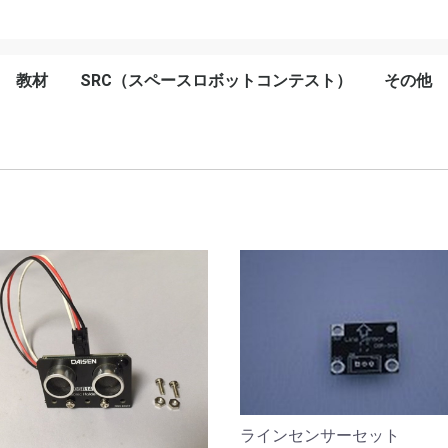
教材
SRC（スペースロボットコンテスト）
その他
ロボット本体
ライントレース紙
センサー
バッテリーボード
モーター
ホイール
ケーブル
ラインセンサーセット