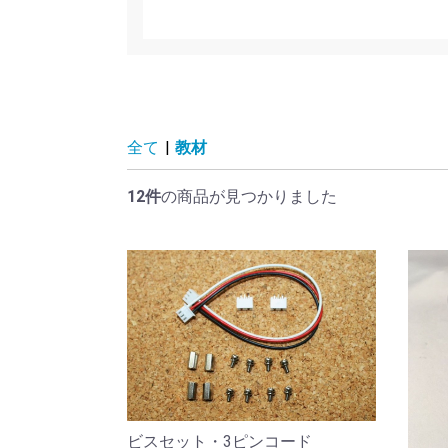
全て
|
教材
12件
の商品が見つかりました
ビスセット・3ピンコード