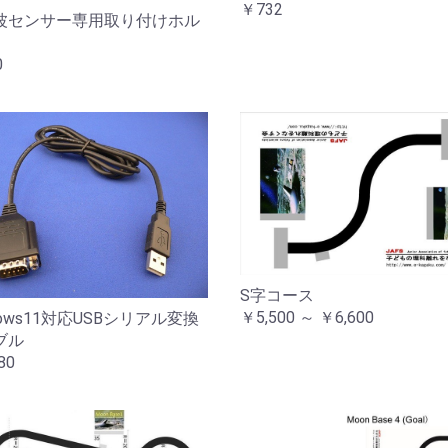
￥732
波センサー専用取り付けホル
0
S字コース
￥5,500 ～ ￥6,600
dows11対応USBシリアル変換
ブル
80