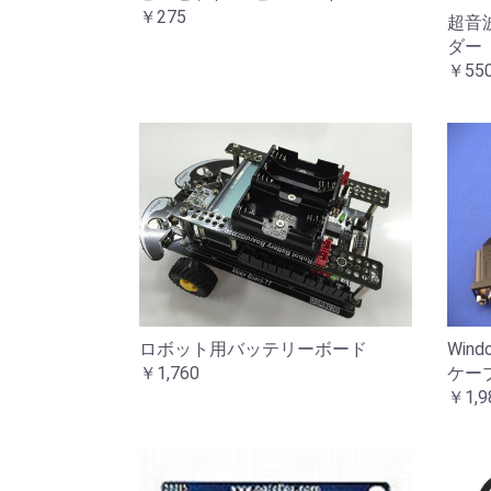
￥275
超音
ダー
￥55
ロボット用バッテリーボード
Win
￥1,760
ケー
￥1,9